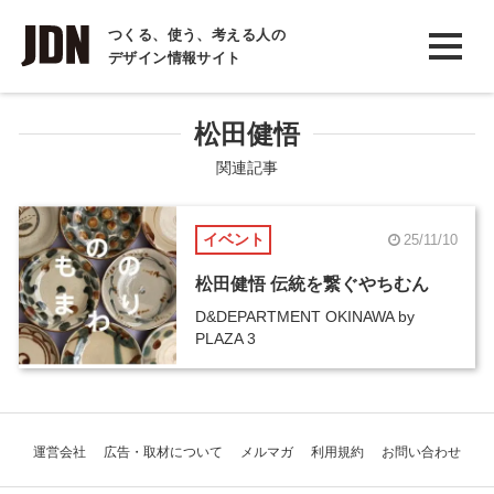
INTERVIEW
つくる、使う、考える人の
デザイン情報サイト
インタビュー
REPORT
松田健悟
レポート
関連記事
COLUMN
イベント
25/11/10
コラム
松田健悟 伝統を繋ぐやちむん
D&DEPARTMENT OKINAWA by
PLAZA 3
運営会社
広告・取材について
メルマガ
利用規約
お問い合わせ