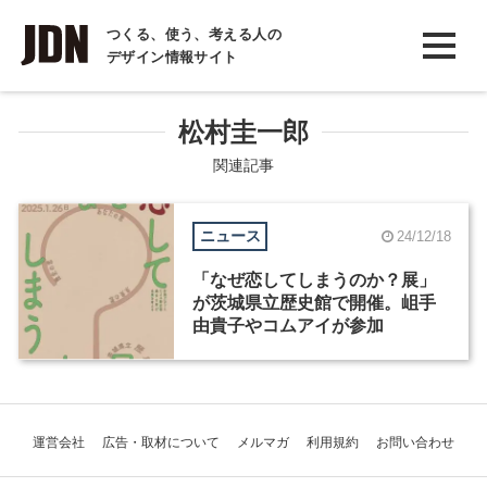
INTERVIEW
つくる、使う、考える人の
デザイン情報サイト
インタビュー
REPORT
松村圭一郎
レポート
関連記事
COLUMN
ニュース
24/12/18
コラム
「なぜ恋してしまうのか？展」
が茨城県立歴史館で開催。岨手
由貴子やコムアイが参加
運営会社
広告・取材について
メルマガ
利用規約
お問い合わせ