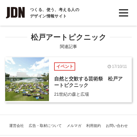
INTERVIEW
つくる、使う、考える人の
デザイン情報サイト
インタビュー
REPORT
松戸アートピクニック
レポート
関連記事
COLUMN
イベント
17/10/11
コラム
自然と交歓する芸術祭 松戸ア
ートピクニック
21世紀の森と広場
運営会社
広告・取材について
メルマガ
利用規約
お問い合わせ