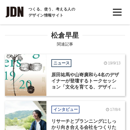
INTERVIEW
つくる、使う、考える人の
デザイン情報サイト
インタビュー
REPORT
松倉早星
レポート
関連記事
COLUMN
ニュース
19/9/13
コラム
原田祐馬や山㟢廣和ら4名のデザ
イナーが登壇するトークセッシ
ョン「文化を育てる、デザイン
のコンパス」が開催
インタビュー
17/8/4
リサーチとプランニングにしっ
かり向き合える会社をつくりた