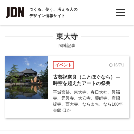
INTERVIEW
つくる、使う、考える人の
デザイン情報サイト
インタビュー
REPORT
東大寺
レポート
関連記事
COLUMN
イベント
16/7/1
コラム
古都祝奈良（ことほぐなら） ─
時空を超えたアートの祭典
平城宮跡、東大寺、春日大社、興福
寺、元興寺、大安寺、薬師寺、唐招
提寺、西大寺、ならまち、なら100年
会館 ほか