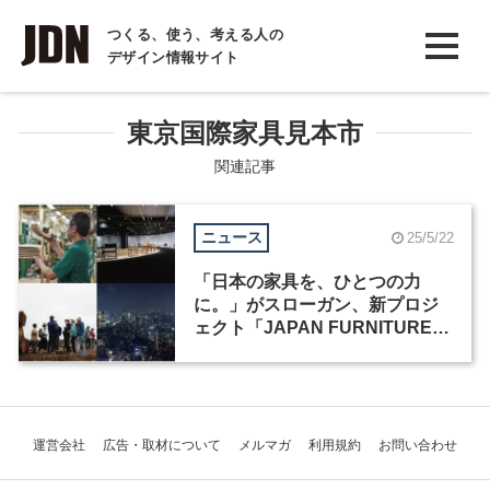
INTERVIEW
つくる、使う、考える人の
デザイン情報サイト
インタビュー
REPORT
東京国際家具見本市
レポート
関連記事
COLUMN
ニュース
25/5/22
コラム
「日本の家具を、ひとつの力
に。」がスローガン、新プロジ
ェクト「JAPAN FURNITURE」
が始動
運営会社
広告・取材について
メルマガ
利用規約
お問い合わせ