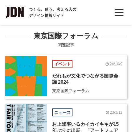
INTERVIEW
つくる、使う、考える人の
デザイン情報サイト
インタビュー
REPORT
東京国際フォーラム
レポート
関連記事
COLUMN
イベント
24/10/9
コラム
だれもが文化でつながる国際会
議 2024
東京国際フォーラム
ニュース
23/1/11
村上隆率いるカイカイキキが15
年ぶりに出展、「アートフェア