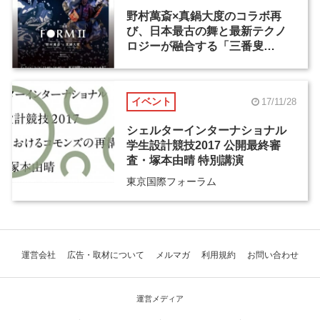
野村萬斎×真鍋大度のコラボ再
び、日本最古の舞と最新テクノ
ロジーが融合する「三番叟
FORM Ⅱ」1月2日・3日に上演
イベント
17/11/28
シェルターインターナショナル
学生設計競技2017 公開最終審
査・塚本由晴 特別講演
東京国際フォーラム
運営会社
広告・取材について
メルマガ
利用規約
お問い合わせ
運営メディア