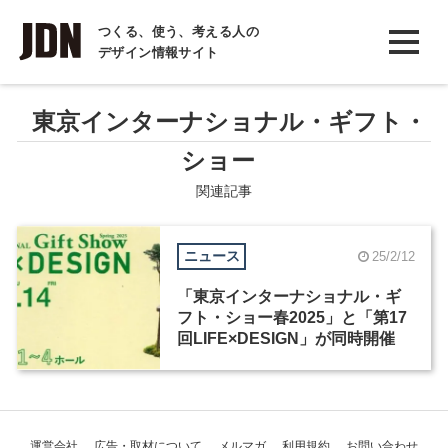
INTERVIEW
つくる、使う、考える人の
デザイン情報サイト
インタビュー
REPORT
東京インターナショナル・ギフト・
レポート
ショー
COLUMN
関連記事
コラム
ニュース
25/2/12
「東京インターナショナル・ギ
フト・ショー春2025」と「第17
回LIFE×DESIGN」が同時開催
運営会社
広告・取材について
メルマガ
利用規約
お問い合わせ