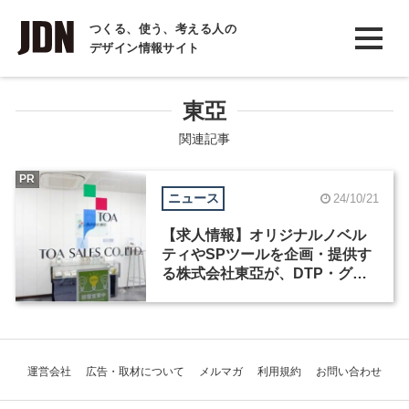
INTERVIEW
つくる、使う、考える人の
デザイン情報サイト
インタビュー
REPORT
東亞
レポート
関連記事
COLUMN
PR
ニュース
24/10/21
コラム
【求人情報】オリジナルノベル
ティやSPツールを企画・提供す
る株式会社東亞が、DTP・グラ
フィックデザイナーを募集
運営会社
広告・取材について
メルマガ
利用規約
お問い合わせ