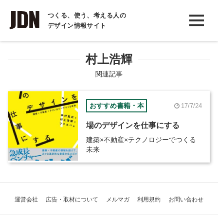
INTERVIEW
つくる、使う、考える人の
デザイン情報サイト
インタビュー
REPORT
村上浩輝
レポート
関連記事
COLUMN
おすすめ書籍・本
17/7/24
コラム
場のデザインを仕事にする
建築×不動産×テクノロジーでつくる
未来
運営会社
広告・取材について
メルマガ
利用規約
お問い合わせ