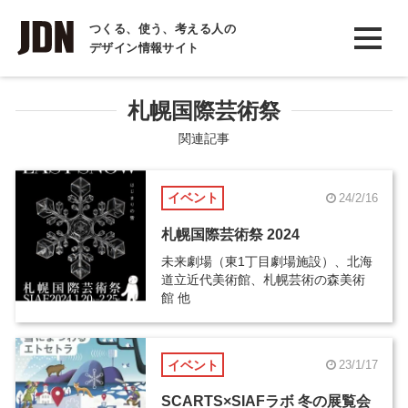
INTERVIEW
つくる、使う、考える人の
デザイン情報サイト
インタビュー
REPORT
札幌国際芸術祭
レポート
関連記事
COLUMN
イベント
24/2/16
コラム
札幌国際芸術祭 2024
未来劇場（東1丁目劇場施設）、北海
道立近代美術館、札幌芸術の森美術
館 他
イベント
23/1/17
SCARTS×SIAFラボ 冬の展覧会