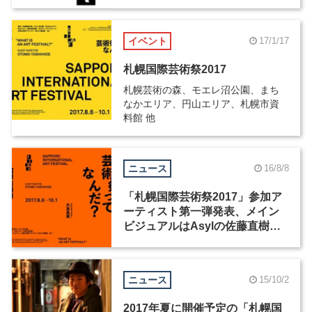
イベント
17/1/17
札幌国際芸術祭2017
札幌芸術の森、モエレ沼公園、まち
なかエリア、円山エリア、札幌市資
料館 他
ニュース
16/8/8
「札幌国際芸術祭2017」参加ア
ーティスト第一弾発表、メイン
ビジュアルはAsylの佐藤直樹が
担当
ニュース
15/10/2
2017年夏に開催予定の「札幌国