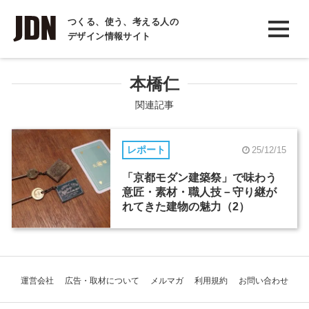
INTERVIEW
つくる、使う、考える人の
デザイン情報サイト
インタビュー
REPORT
本橋仁
レポート
関連記事
COLUMN
レポート
25/12/15
コラム
「京都モダン建築祭」で味わう
意匠・素材・職人技－守り継が
れてきた建物の魅力（2）
運営会社
広告・取材について
メルマガ
利用規約
お問い合わせ