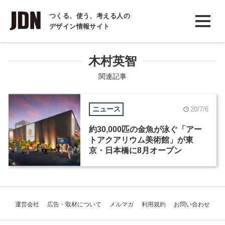
INTERVIEW
つくる、使う、考える人の
デザイン情報サイト
インタビュー
REPORT
木村英智
レポート
関連記事
COLUMN
ニュース
20/7/6
コラム
約30,000匹の金魚が泳ぐ「アー
トアクアリウム美術館」が東
京・日本橋に8月オープン
運営会社
広告・取材について
メルマガ
利用規約
お問い合わせ