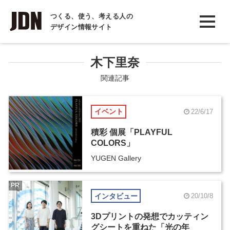
INTERVIEW
つくる、使う、考える人の
デザイン情報サイト
インタビュー
REPORT
木下里奈
レポート
関連記事
COLUMN
イベント
22/6/17
コラム
積彩 個展「PLAYFUL
COLORS」
YUGEN Gallery
PR
インタビュー
20/10/8
3Dプリントの発想でカッティン
グシートを重ねた「光の年