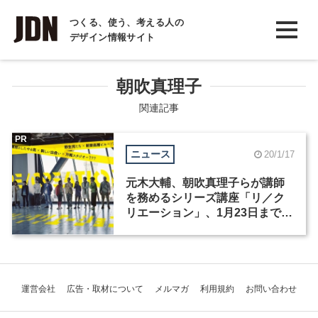
INTERVIEW
つくる、使う、考える人の
デザイン情報サイト
インタビュー
REPORT
朝吹真理子
レポート
関連記事
COLUMN
PR
ニュース
20/1/17
コラム
元木大輔、朝吹真理子らが講師
を務めるシリーズ講座「リ／ク
リエーション」、1月23日まで受
講者を募集中
運営会社
広告・取材について
メルマガ
利用規約
お問い合わせ