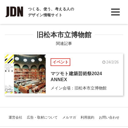
INTERVIEW
つくる、使う、考える人の
デザイン情報サイト
インタビュー
REPORT
旧松本市立博物館
レポート
関連記事
COLUMN
イベント
24/2/26
コラム
マツモト建築芸術祭2024
ANNEX
メイン会場：旧松本市立博物館
運営会社
広告・取材について
メルマガ
利用規約
お問い合わせ