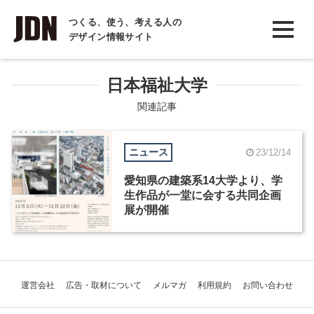
INTERVIEW
つくる、使う、考える人の
デザイン情報サイト
インタビュー
REPORT
日本福祉大学
レポート
関連記事
COLUMN
ニュース
23/12/14
コラム
愛知県の建築系14大学より、学
生作品が一堂に会する共同企画
展が開催
運営会社
広告・取材について
メルマガ
利用規約
お問い合わせ