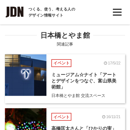
INTERVIEW
つくる、使う、考える人の
デザイン情報サイト
インタビュー
REPORT
日本橋とやま館
レポート
関連記事
COLUMN
イベント
17/5/22
コラム
ミュージアム☆ナイト「アート
とデザインをつなぐ、富山県美
術館」
日本橋とやま館 交流スペース
イベント
16/11/21
高橋匡太さんと「ひかりの実」