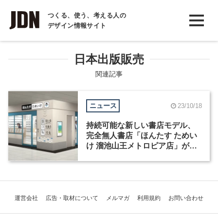
INTERVIEW
つくる、使う、考える人の
デザイン情報サイト
インタビュー
REPORT
日本出版販売
レポート
関連記事
COLUMN
ニュース
23/10/18
コラム
持続可能な新しい書店モデル、
完全無人書店「ほんたす ためい
け 溜池山王メトロピア店」がオ
ープン
運営会社
広告・取材について
メルマガ
利用規約
お問い合わせ