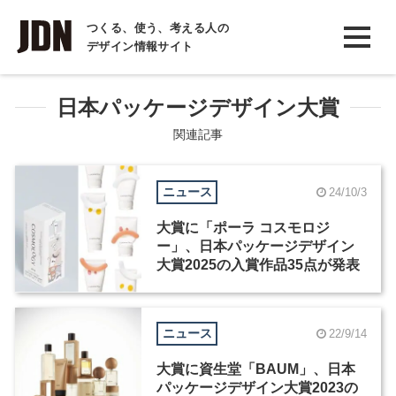
INTERVIEW
つくる、使う、考える人の
デザイン情報サイト
インタビュー
REPORT
日本パッケージデザイン大賞
レポート
関連記事
COLUMN
ニュース
24/10/3
コラム
大賞に「ポーラ コスモロジ
ー」、日本パッケージデザイン
大賞2025の入賞作品35点が発表
ニュース
22/9/14
大賞に資生堂「BAUM」、日本
パッケージデザイン大賞2023の