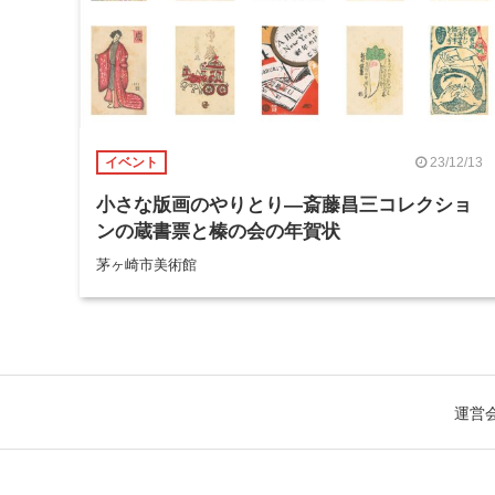
23/12/13
イベント
小さな版画のやりとり―斎藤昌三コレクショ
ンの蔵書票と榛の会の年賀状
茅ヶ崎市美術館
運営