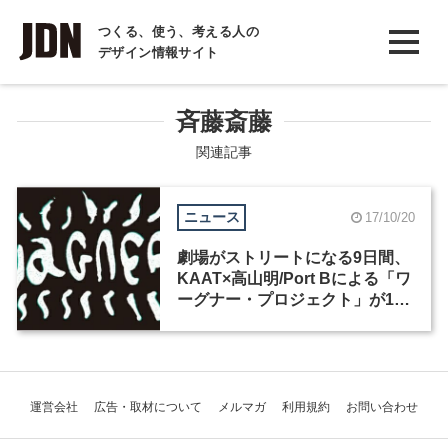
INTERVIEW
つくる、使う、考える人の
デザイン情報サイト
インタビュー
REPORT
斉藤斎藤
レポート
関連記事
COLUMN
ニュース
17/10/20
コラム
劇場がストリートになる9日間、
KAAT×高山明/Port Bによる「ワ
ーグナー・プロジェクト」が10
月20日から開催
運営会社
広告・取材について
メルマガ
利用規約
お問い合わせ