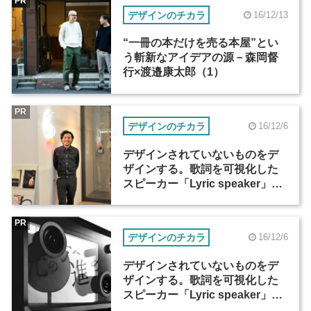
PR
デザインのチカラ
16/12/13
“一冊の本だけを売る本屋”とい
う斬新なアイデアの源－森岡督
行×渡邉康太郎（1）
PR
デザインのチカラ
16/12/6
デザインされていないものをデ
ザインする。歌詞を可視化した
スピーカー「Lyric speaker」―
斉藤迅（3）
PR
デザインのチカラ
16/12/6
デザインされていないものをデ
ザインする。歌詞を可視化した
スピーカー「Lyric speaker」―
斉藤迅（2）