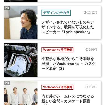
PR
デザインのチカラ
16/12/6
デザインされていないものをデ
ザインする。歌詞を可視化した
スピーカー「Lyric speaker」―
斉藤迅（1）
PR
16/9/5
Vectorworks 活用事例
不整形な敷地だからこそ本領を
発揮したVectorworks － カスケ
ード原宿（2）
PR
16/9/5
Vectorworks 活用事例
内と外がシームレスにつながる
新しい空間－カスケード原宿