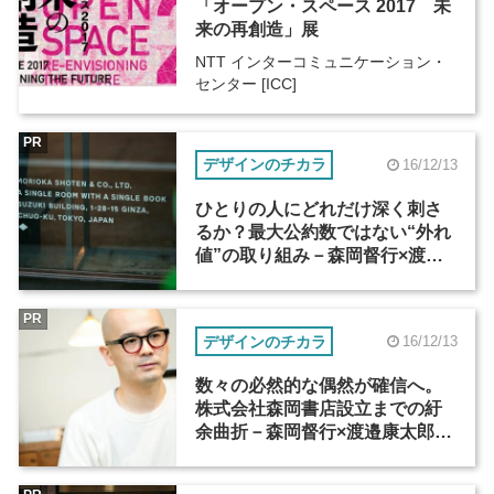
「オープン・スペース 2017 未
来の再創造」展
NTT インターコミュニケーション・
センター [ICC]
PR
デザインのチカラ
16/12/13
ひとりの人にどれだけ深く刺さ
るか？最大公約数ではない“外れ
値”の取り組み－森岡督行×渡邉
康太郎（3）
PR
デザインのチカラ
16/12/13
数々の必然的な偶然が確信へ。
株式会社森岡書店設立までの紆
余曲折－森岡督行×渡邉康太郎
（2）