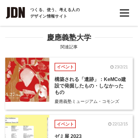
INTERVIEW
つくる、使う、考える人の
デザイン情報サイト
インタビュー
REPORT
慶應義塾大学
レポート
関連記事
COLUMN
イベント
23/2/21
コラム
構築される「遺跡」：KeMCo建
設で発掘したもの・しなかった
もの
慶應義塾ミュージアム・コモンズ
イベント
22/12/15
ゼミ展 2023