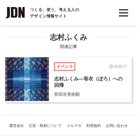
INTERVIEW
つくる、使う、考える人の
デザイン情報サイト
インタビュー
REPORT
志村ふくみ
レポート
関連記事
COLUMN
イベント
16/8/17
コラム
志村ふくみ―母衣（ぼろ）への
回帰
世田谷美術館
運営会社
広告・取材について
メルマガ
利用規約
お問い合わせ