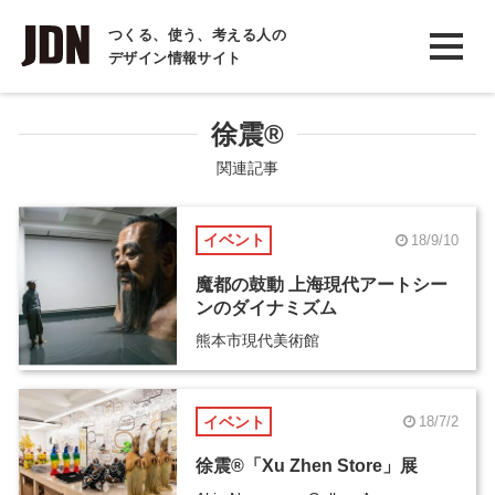
INTERVIEW
つくる、使う、考える人の
デザイン情報サイト
インタビュー
REPORT
徐震®︎
レポート
関連記事
COLUMN
イベント
18/9/10
コラム
魔都の鼓動 上海現代アートシー
ンのダイナミズム
熊本市現代美術館
イベント
18/7/2
徐震®︎「Xu Zhen Store」展