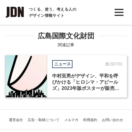
INTERVIEW
つくる、使う、考える人の
デザイン情報サイト
インタビュー
REPORT
広島国際文化財団
レポート
関連記事
COLUMN
ニュース
23/7/31
コラム
中村至男がデザイン、平和を呼
びかける「ヒロシマ・アピール
ズ」2023年版ポスターが販売開
始
運営会社
広告・取材について
メルマガ
利用規約
お問い合わせ