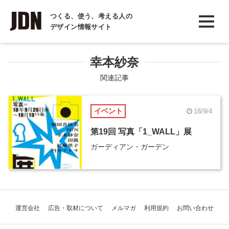
INTERVIEW
つくる、使う、考える人の
デザイン情報サイト
インタビュー
REPORT
幸本紗奈
レポート
関連記事
COLUMN
イベント
18/9/4
コラム
第19回 写真「1_WALL」展
ガーディアン・ガーデン
運営会社
広告・取材について
メルマガ
利用規約
お問い合わせ