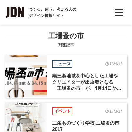
INTERVIEW
つくる、使う、考える人の
デザイン情報サイト
インタビュー
REPORT
工場蚤の市
レポート
関連記事
COLUMN
ニュース
18/4/13
コラム
燕三条地域を中心とした工場や
クリエイターが出店者となる
「工場蚤の市」が、4月14日から
2日間にわたって開催
イベント
17/3/17
三条ものづくり学校 工場蚤の市
2017