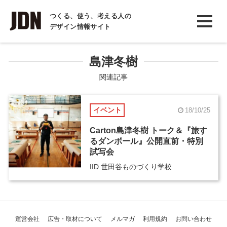
INTERVIEW
つくる、使う、考える人の
デザイン情報サイト
インタビュー
REPORT
島津冬樹
レポート
関連記事
COLUMN
イベント
18/10/25
コラム
Carton島津冬樹 トーク＆『旅す
るダンボール』公開直前・特別
試写会
IID 世田谷ものづくり学校
運営会社
広告・取材について
メルマガ
利用規約
お問い合わせ