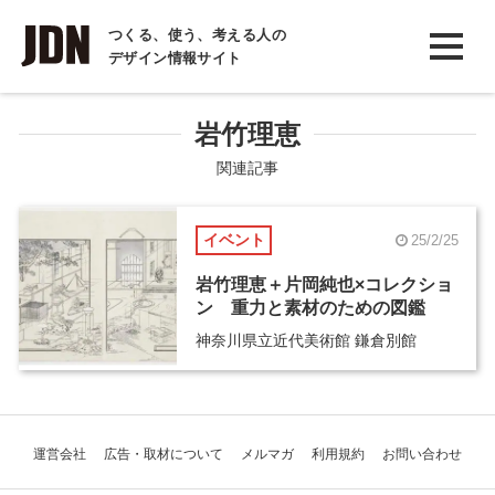
INTERVIEW
つくる、使う、考える人の
デザイン情報サイト
インタビュー
REPORT
岩竹理恵
レポート
関連記事
COLUMN
イベント
25/2/25
コラム
岩竹理恵＋片岡純也×コレクショ
ン 重力と素材のための図鑑
神奈川県立近代美術館 鎌倉別館
運営会社
広告・取材について
メルマガ
利用規約
お問い合わせ