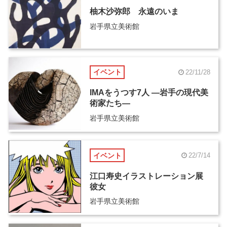
柚木沙弥郎 永遠のいま
岩手県立美術館
イベント
22/11/28
IMAをうつす7人 ―岩手の現代美
術家たち―
岩手県立美術館
イベント
22/7/14
江口寿史イラストレーション展
彼女
岩手県立美術館