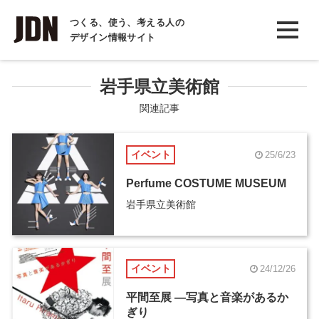
INTERVIEW
つくる、使う、考える人の
デザイン情報サイト
インタビュー
REPORT
岩手県立美術館
レポート
関連記事
COLUMN
イベント
25/6/23
コラム
Perfume COSTUME MUSEUM
岩手県立美術館
イベント
24/12/26
平間至展 ―写真と音楽があるか
ぎり