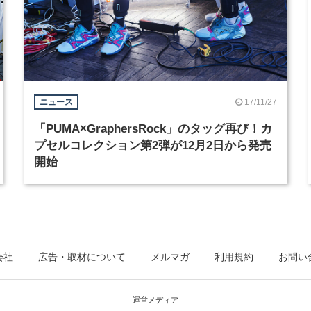
17/11/27
ニュース
「PUMA×GraphersRock」のタッグ再び！カ
プセルコレクション第2弾が12月2日から発売
開始
会社
広告・取材について
メルマガ
利用規約
お問い
運営メディア