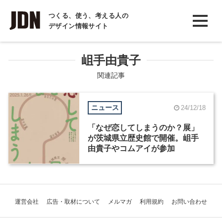
INTERVIEW
つくる、使う、考える人の
デザイン情報サイト
インタビュー
REPORT
岨手由貴子
レポート
関連記事
COLUMN
ニュース
24/12/18
コラム
「なぜ恋してしまうのか？展」
が茨城県立歴史館で開催。岨手
由貴子やコムアイが参加
運営会社
広告・取材について
メルマガ
利用規約
お問い合わせ