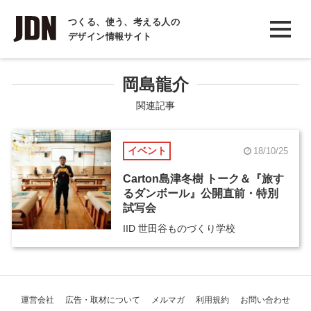
INTERVIEW
つくる、使う、考える人の
デザイン情報サイト
インタビュー
REPORT
岡島龍介
レポート
関連記事
COLUMN
イベント
18/10/25
コラム
Carton島津冬樹 トーク＆『旅す
るダンボール』公開直前・特別
試写会
IID 世田谷ものづくり学校
運営会社
広告・取材について
メルマガ
利用規約
お問い合わせ