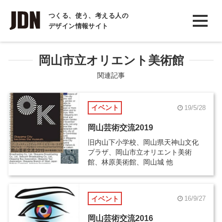
INTERVIEW
つくる、使う、考える人の
デザイン情報サイト
インタビュー
REPORT
岡山市立オリエント美術館
レポート
関連記事
COLUMN
イベント
19/5/28
コラム
岡山芸術交流2019
旧内山下小学校、岡山県天神山文化
プラザ、岡山市立オリエント美術
館、林原美術館、岡山城 他
イベント
16/9/27
岡山芸術交流2016