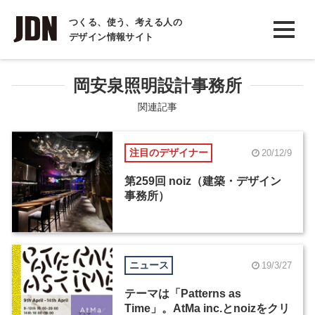
INTERVIEW
つくる、使う、考える人の
デザイン情報サイト
インタビュー
REPORT
岡安泉照明設計事務所
レポート
関連記事
COLUMN
注目のデザイナー
20/12/9
コラム
第259回 noiz（建築・デザイン
事務所）
ニュース
19/3/27
テーマは「Patterns as
Time」。AtMa inc.とnoizをクリ