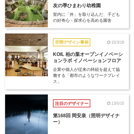
友の季ひまわり幼稚園
室内に「外」を取り込んだ、子ども
の好奇心・探求心を高める園舎
空間デザイン事例
15/3/18
KOIL 柏の葉オープンイノベーシ
ョンラボ イノベーションフロア
企業や個人が従来の枠組を超えて協
働する「都市のようなワークプレイ
ス」
注目のデザイナー
13/5/15
第168回 岡安泉（照明デザイナ
ー）