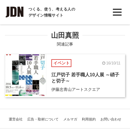
INTERVIEW
つくる、使う、考える人の
デザイン情報サイト
インタビュー
REPORT
山田真照
レポート
関連記事
COLUMN
イベント
16/10/11
コラム
江戸切子 若手職人10人展 ～硝子
と切子～
伊藤忠青山アートスクエア
運営会社
広告・取材について
メルマガ
利用規約
お問い合わせ