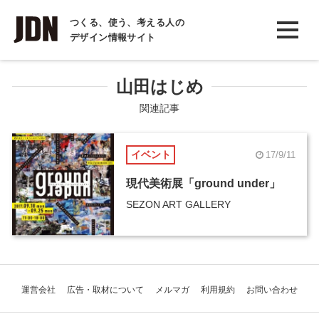
INTERVIEW
つくる、使う、考える人の
デザイン情報サイト
インタビュー
REPORT
山田はじめ
レポート
関連記事
COLUMN
イベント
17/9/11
コラム
現代美術展「ground under」
SEZON ART GALLERY
運営会社
広告・取材について
メルマガ
利用規約
お問い合わせ