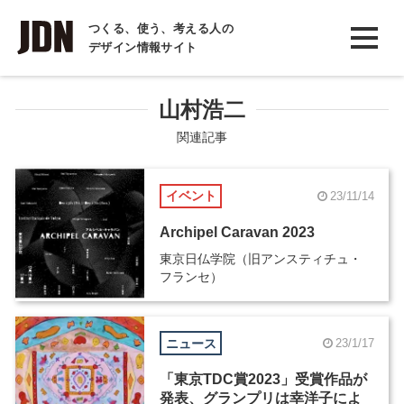
INTERVIEW
つくる、使う、考える人の
デザイン情報サイト
インタビュー
REPORT
山村浩二
レポート
関連記事
COLUMN
イベント
23/11/14
コラム
Archipel Caravan 2023
東京日仏学院（旧アンスティチュ・
フランセ）
ニュース
23/1/17
「東京TDC賞2023」受賞作品が
発表、グランプリは幸洋子によ