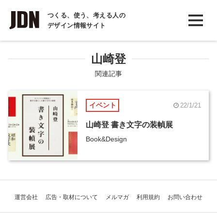
INTERVIEW
つくる、使う、考える人の
デザイン情報サイト
インタビュー
REPORT
山崎登
レポート
関連記事
COLUMN
イベント
22/1/21
コラム
山崎登 書き文字の装幀展
Book&Design
運営会社
広告・取材について
メルマガ
利用規約
お問い合わせ