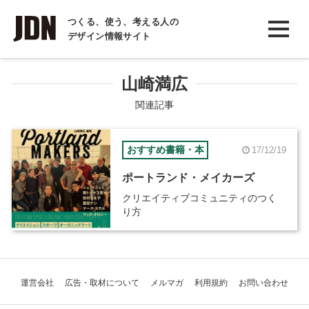
INTERVIEW
つくる、使う、考える人の
デザイン情報サイト
インタビュー
REPORT
山崎満広
レポート
関連記事
COLUMN
おすすめ書籍・本
17/12/19
コラム
ポートランド・メイカーズ
クリエイティブコミュニティのつく
り方
運営会社
広告・取材について
メルマガ
利用規約
お問い合わせ