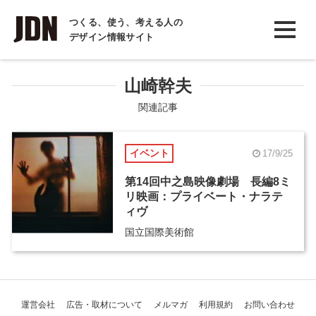
INTERVIEW
つくる、使う、考える人の
デザイン情報サイト
インタビュー
REPORT
山崎幹夫
レポート
関連記事
COLUMN
イベント
17/9/25
コラム
第14回中之島映像劇場 長編8ミ
リ映画：プライベート・ナラテ
ィヴ
国立国際美術館
運営会社
広告・取材について
メルマガ
利用規約
お問い合わせ