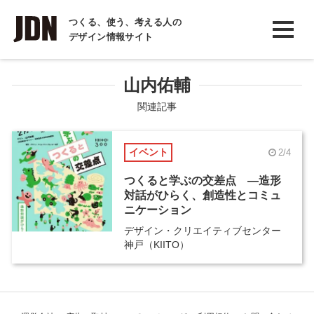
INTERVIEW
つくる、使う、考える人の
デザイン情報サイト
インタビュー
REPORT
山内佑輔
レポート
関連記事
COLUMN
イベント
2/4
コラム
つくると学ぶの交差点 ―造形
対話がひらく、創造性とコミュ
ニケーション
デザイン・クリエイティブセンター
神戸（KIITO）