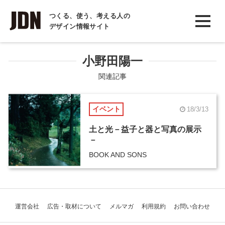
INTERVIEW
つくる、使う、考える人の
デザイン情報サイト
インタビュー
REPORT
小野田陽一
レポート
関連記事
COLUMN
イベント
18/3/13
コラム
土と光－益子と器と写真の展示
－
BOOK AND SONS
運営会社
広告・取材について
メルマガ
利用規約
お問い合わせ