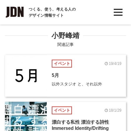
INTERVIEW
つくる、使う、考える人の
デザイン情報サイト
インタビュー
REPORT
小野峰靖
レポート
関連記事
COLUMN
イベント
19/4/19
コラム
5月
以外スタジオ と、それ以外
イベント
18/1/29
漂白する私性 漂泊する詩性
Immersed Identity/Drifting