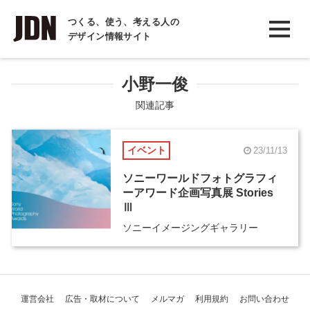
INTERVIEW
つくる、使う、考える人の
デザイン情報サイト
インタビュー
REPORT
小野一俊
レポート
関連記事
COLUMN
イベント
23/11/13
コラム
ソニーワールドフォトグラフィ
ーアワード企画写真展 Stories
Ⅲ
ソニーイメージングギャラリー
運営会社
広告・取材について
メルマガ
利用規約
お問い合わせ