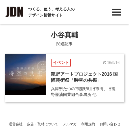
INTERVIEW
つくる、使う、考える人の
デザイン情報サイト
インタビュー
REPORT
小谷真輔
レポート
関連記事
COLUMN
イベント
16/9/16
コラム
龍野アートプロジェクト2016 国
際芸術祭「時空の共振」
兵庫県たつの市龍野町旧市街、旧龍
野醤油同業組合事務所 他
運営会社
広告・取材について
メルマガ
利用規約
お問い合わせ