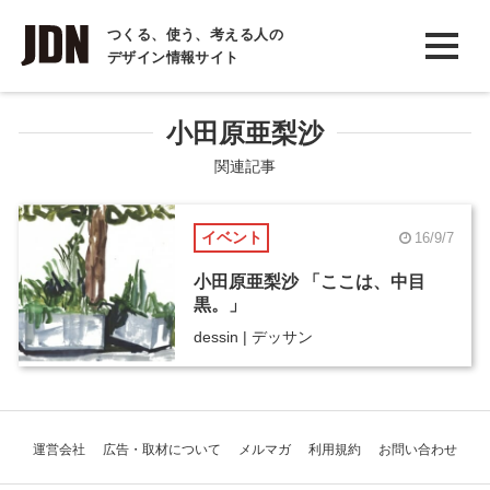
INTERVIEW
つくる、使う、考える人の
デザイン情報サイト
インタビュー
REPORT
小田原亜梨沙
レポート
関連記事
COLUMN
イベント
16/9/7
コラム
小田原亜梨沙 「ここは、中目
黒。」
dessin | デッサン
運営会社
広告・取材について
メルマガ
利用規約
お問い合わせ