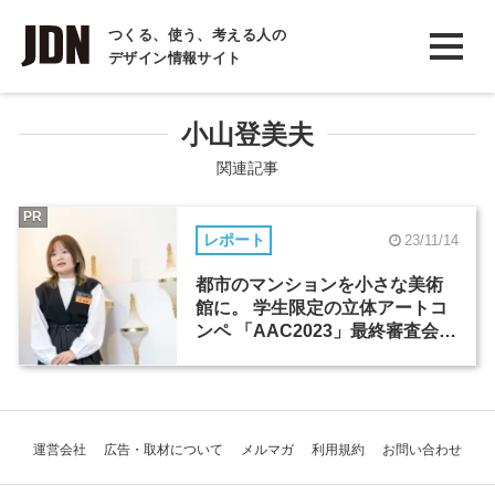
INTERVIEW
つくる、使う、考える人の
デザイン情報サイト
インタビュー
REPORT
小山登美夫
レポート
関連記事
COLUMN
PR
レポート
23/11/14
コラム
都市のマンションを小さな美術
館に。 学生限定の立体アートコ
ンペ 「AAC2023」最終審査会レ
ポート
運営会社
広告・取材について
メルマガ
利用規約
お問い合わせ