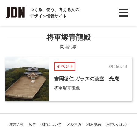
INTERVIEW
つくる、使う、考える人の
デザイン情報サイト
インタビュー
REPORT
将軍塚青龍殿
レポート
関連記事
COLUMN
イベント
15/3/18
コラム
吉岡徳仁 ガラスの茶室－光庵
将軍塚青龍殿
運営会社
広告・取材について
メルマガ
利用規約
お問い合わせ